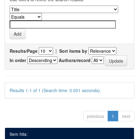
Results/Page
|
Sort items by
In order
Authors/record
Results 1-1 of 1 (Search time: 0.001 seconds).
previous
1
next
Item hits: