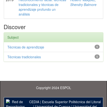
tradicionales y técnicas de
Shendry Balmore
aprendizaje profundo un
análisis
Discover
Subject
Técnicas de aprendizaje
1
Técnicas tradicionales
1
Copyright 2024 ESPOL
CEDIA
|
Escuela Superior Politécnica del Litoral
|
Universidad de Cuenca
|
Universidad del