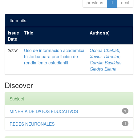
previous
1
next
Item hits:
Issue
Title
Author(s)
Date
2018
Uso de información académica
Ochoa Chehab,
histórica para predicción de
Xavier, Director
;
rendimiento estudiantil
Carrillo Bastidas,
Gladys Eliana
Discover
Subject
MINERIA DE DATOS EDUCATIVOS
1
REDES NEURONALES
1