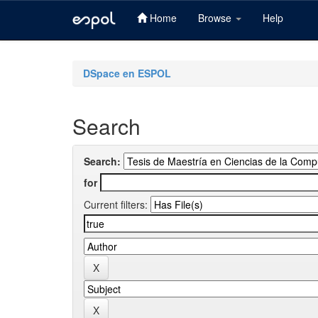
Home
Browse
Help
Skip
navigation
DSpace en ESPOL
Search
Search:
for
Current filters: