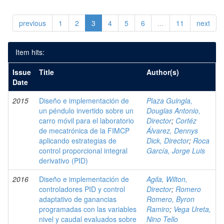
previous
1
2
3
4
5
6
...
11
next
Item hits:
Issue
Title
Author(s)
Date
2015
Diseño e implementación de
Plaza Guingla,
un péndulo invertido sobre un
Douglas Antonio,
carro móvil para el laboratorio
Director
;
Cortéz
de mecatrónica de la FIMCP
Álvarez, Dennys
aplicando estrategias de
Dick, Director
;
Roca
control proporcional integral
García, Jorge Luis
derivativo (PID)
2016
Diseño e implementación de
Agila, Wilton,
controladores PID y control
Director
;
Romero
adaptativo de ganancias
Romero, Byron
programadas con las variables
Ramiro
;
Vega Ureta,
nivel y caudal evaluados sobre
Nino Tello