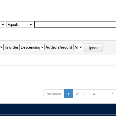
In order
Authors/record
previous
1
2
3
4
...
7