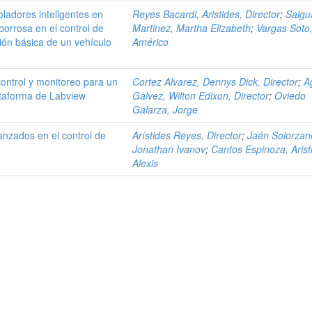
oladores inteligentes en
Reyes Bacardi, Aristides, Director
;
Saigu
 borrosa en el control de
Martinez, Martha Elizabeth
;
Vargas Soto
ión básica de un vehículo
Américo
ontrol y monitoreo para un
Cortez Alvarez, Dennys Dick, Director
;
A
lataforma de Labview
Galvez, Wilton Edixon, Director
;
Oviedo
Galarza, Jorge
nzados en el control de
Arístides Reyes, Director
;
Jaén Solorzan
Jonathan Ivanov
;
Cantos Espinoza, Arist
Alexis