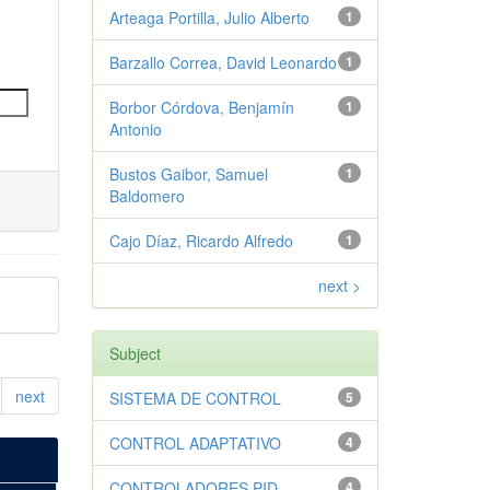
Arteaga Portilla, Julio Alberto
1
Barzallo Correa, David Leonardo
1
Borbor Córdova, Benjamín
1
Antonio
Bustos Gaibor, Samuel
1
Baldomero
Cajo Díaz, Ricardo Alfredo
1
next >
Subject
next
SISTEMA DE CONTROL
5
CONTROL ADAPTATIVO
4
CONTROLADORES PID
4