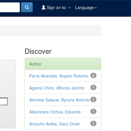
Sign on to:
Language
Discover
Author
Parra Alvarado, Angelo Roberto
2
Agama Chico, Alfonso Jacinto
1
Almeida Salazar, Byrone Antonio
1
Altamirano Ochoa, Eduardo
1
Ampuño Aviles, Gary Omar
1