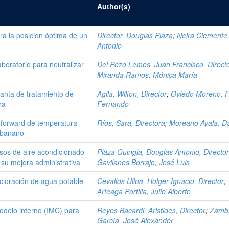
Author(s)
ra la posición óptima de un
Director, Douglas Plaza
;
Neira Clemente,
Antonio
boratorio para neutralizar
Del Pozo Lemos, Juan Francisco, Direct
Miranda Ramos, Mónica María
lanta de tratamiento de
Agila, Wilton, Director
;
Oviedo Moreno, 
ra
Fernando
-forward de temperatura
Ríos, Sara, Directora
;
Moreano Ayala, Da
e banano
rsos de aire acondicionado
Plaza Guingla, Douglas Antonio, Directo
a su mejora administrativa
Gavilanes Borrajo, José Luis
ecloración de agua potable
Cevallos Ulloa, Holger Ignacio, Director
;
Arteaga Portilla, Julio Alberto
modelo interno (IMC) para
Reyes Bacardi, Aristides, Director
;
Zamb
García, José Alexander