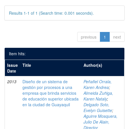
Results 1-1 of 1 (Search time: 0.001 seconds).
previous
1
next
Item hits:
Issue
Title
Author(s)
Date
2013
Diseño de un sistema de
Peñafiel Orrala,
gestión por procesos a una
Karen Andrea
;
empresa que brinda servicios
Almeida Zuñiga,
de educación superior ubicada
Karen Nataly
;
en la ciudad de Guayaquil
Delgado Soto,
Evelyn Guisette
;
Aguirre Mosquera,
Julio De Alain,
Director