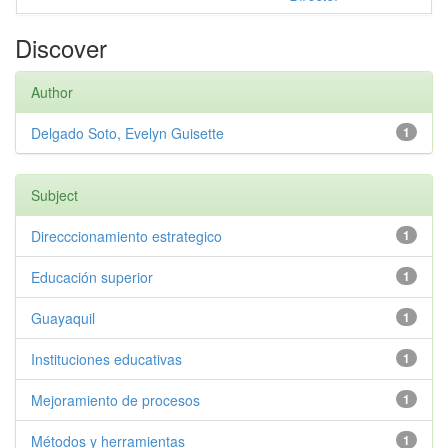
Discover
Author
Delgado Soto, Evelyn Guisette
1
Subject
Direcccionamiento estrategico
1
Educación superior
1
Guayaquil
1
Instituciones educativas
1
Mejoramiento de procesos
1
Métodos y herramientas
1