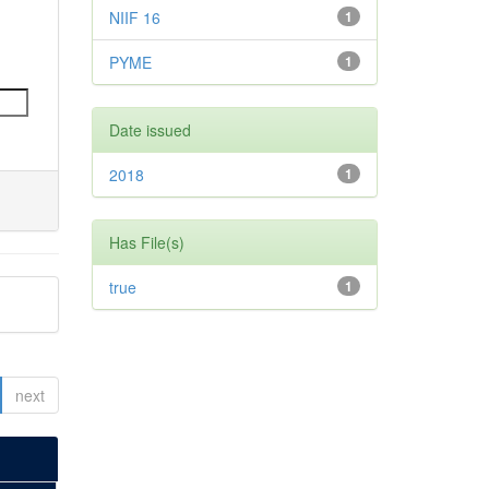
NIIF 16
1
PYME
1
Date issued
2018
1
Has File(s)
true
1
next