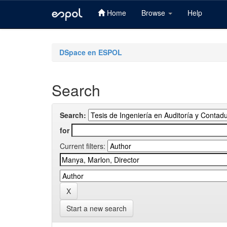
Home
Browse
Help
Skip
navigation
DSpace en ESPOL
Search
Search:
for
Current filters:
Start a new search