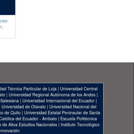
anes
n,
dad Técnica Particular de Loja
|
Universidad Central
ato
|
Universidad Regional Autónoma de los Andes
|
 Salesiana
|
Universidad Internacional del Ecuador
|
|
Universidad de Otavalo
|
Universidad Nacional del
co de Quito
|
Universidad Estatal Peninsular de Santa
 Católica del Ecuador - Ambato
|
Escuela Politécnica
to de Altos Estudios Nacionales
|
Instituto Tecnológico
 Innovación