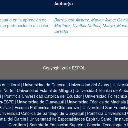
Author(s)
ibutario en la aplicación de
Barrezueta Alvarez, Marian Ayme
;
Gavil
me perteneciente al sector
Martínez, Cynthia Nathalí
;
Manya, Marlo
Director
Copyright 2024 ESPOL
 del Litoral
|
Universidad de Cuenca
|
Universidad del Azuay
|
Universi
el Norte
|
Universidad Estatal de Milagro
|
Universidad Técnica de Amb
l
|
Pontificia Universidad Catolica del Ecuador
|
Universidad Politécnica
as-ESPE
|
Universidad de Guayaquil
|
Universidad Técnica de Machala
Bolivar
|
Escuela Politécnica del Chimborazo
|
Universidad San Francis
Universidad Católica de Santiago de Guayaquil
|
Pontificia Universidad
atal del Carchi
|
Universidad de Especialidades Espíritu Santo
|
Institu
Cordillera
|
Secretaría Educación Superior, Ciencia, Tecnología e