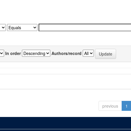
In order
Authors/record
previous
1