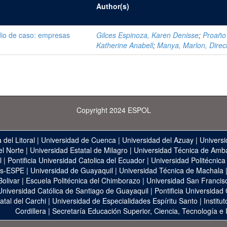
Author(s)
tudio de caso: empresas
Gilces Espinoza, Karen Denisse
;
Proaño
Katherine Anabell
;
Manya, Marlon, Direc
Copyright 2024 ESPOL
 del Litoral
|
Universidad de Cuenca
|
Universidad del Azuay
|
Universi
el Norte
|
Universidad Estatal de Milagro
|
Universidad Técnica de Amb
l
|
Pontificia Universidad Catolica del Ecuador
|
Universidad Politécnica
as-ESPE
|
Universidad de Guayaquil
|
Universidad Técnica de Machala
Bolivar
|
Escuela Politécnica del Chimborazo
|
Universidad San Francis
Universidad Católica de Santiago de Guayaquil
|
Pontificia Universidad
atal del Carchi
|
Universidad de Especialidades Espíritu Santo
|
Institu
Cordillera
|
Secretaría Educación Superior, Ciencia, Tecnología e