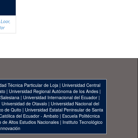
 Loor,
tor
dad Técnica Particular de Loja
|
Universidad Central
ato
|
Universidad Regional Autónoma de los Andes
|
 Salesiana
|
Universidad Internacional del Ecuador
|
|
Universidad de Otavalo
|
Universidad Nacional del
co de Quito
|
Universidad Estatal Peninsular de Santa
 Católica del Ecuador - Ambato
|
Escuela Politécnica
to de Altos Estudios Nacionales
|
Instituto Tecnológico
 Innovación