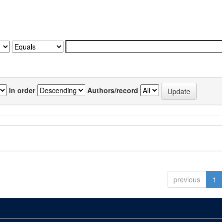
In order
Authors/record
previous
1