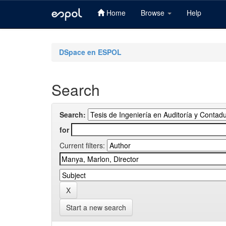
Home
Browse
Help
Skip
navigation
DSpace en ESPOL
Search
Search:
for
Current filters:
Start a new search