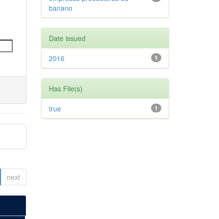
banano
Date issued
2016
1
Has File(s)
true
1
next