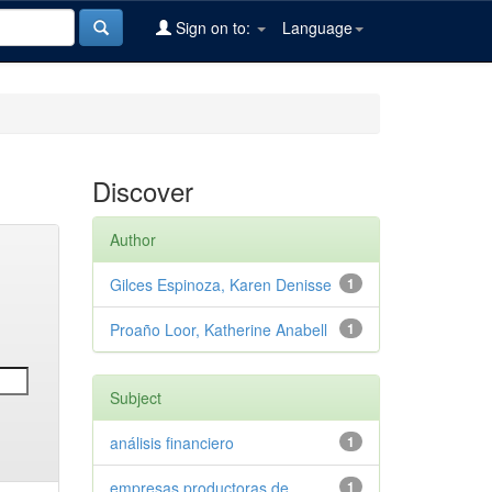
Sign on to:
Language
Discover
Author
Gilces Espinoza, Karen Denisse
1
Proaño Loor, Katherine Anabell
1
Subject
análisis financiero
1
empresas productoras de
1