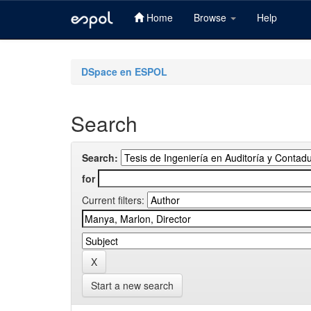
Home
Browse
Help
Skip
navigation
DSpace en ESPOL
Search
Search:
for
Current filters:
Start a new search