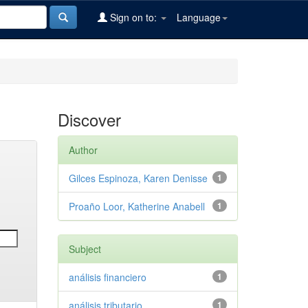
Sign on to:
Language
Discover
Author
Gilces Espinoza, Karen Denisse
1
Proaño Loor, Katherine Anabell
1
Subject
análisis financiero
1
análisis tributario
1