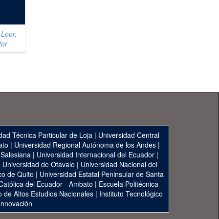
 Loor,
tor
dad Técnica Particular de Loja
|
Universidad Central
ato
|
Universidad Regional Autónoma de los Andes
|
 Salesiana
|
Universidad Internacional del Ecuador
|
|
Universidad de Otavalo
|
Universidad Nacional del
co de Quito
|
Universidad Estatal Peninsular de Santa
 Católica del Ecuador - Ambato
|
Escuela Politécnica
to de Altos Estudios Nacionales
|
Instituto Tecnológico
 Innovación