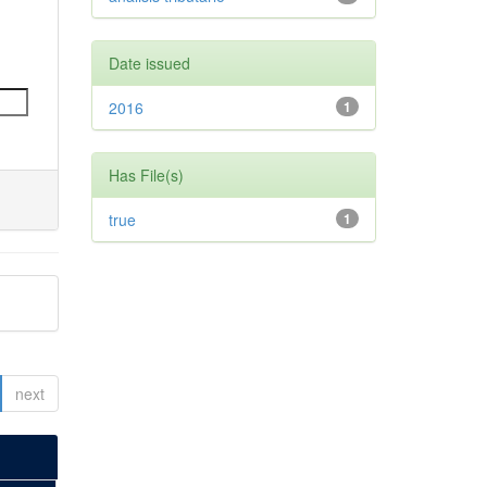
Date issued
2016
1
Has File(s)
true
1
next