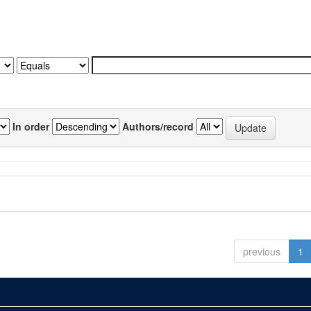
In order
Authors/record
previous
1