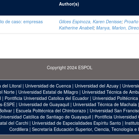
Author(s)
tudio de caso: empresas
Gilces Espinoza, Karen Denisse
;
Proaño
Katherine Anabell
;
Manya, Marlon, Direc
Copyright 2024 ESPOL
 del Litoral
|
Universidad de Cuenca
|
Universidad del Azuay
|
Universi
el Norte
|
Universidad Estatal de Milagro
|
Universidad Técnica de Amb
l
|
Pontificia Universidad Catolica del Ecuador
|
Universidad Politécnica
as-ESPE
|
Universidad de Guayaquil
|
Universidad Técnica de Machala
Bolivar
|
Escuela Politécnica del Chimborazo
|
Universidad San Francis
Universidad Católica de Santiago de Guayaquil
|
Pontificia Universidad
atal del Carchi
|
Universidad de Especialidades Espíritu Santo
|
Institu
Cordillera
|
Secretaría Educación Superior, Ciencia, Tecnología e