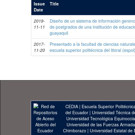
Issue
Title
Date
2019-
Diseño de un sistema de información gerenc
11-11
de postgrados de una institución de educaci
guayaquil
2017-
Presentado a la facultad de ciencias natural
11-20
escuela superior politécnica del litoral (espol
CEDIA
|
Escuela Superior Politécnica
del Ecuador
|
Universidad Técnica d
Universidad Tecnológica Equinoccia
Universidad de las Fuerzas Armad
Chimborazo
|
Universidad Estatal de 