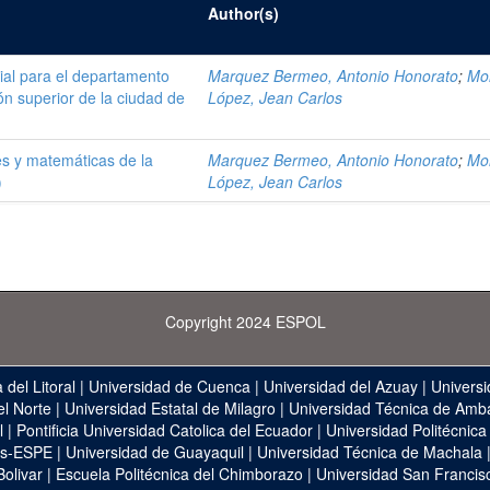
Author(s)
ial para el departamento
Marquez Bermeo, Antonio Honorato
;
Mo
ón superior de la ciudad de
López, Jean Carlos
es y matemáticas de la
Marquez Bermeo, Antonio Honorato
;
Mo
)
López, Jean Carlos
Copyright 2024 ESPOL
 del Litoral
|
Universidad de Cuenca
|
Universidad del Azuay
|
Universi
el Norte
|
Universidad Estatal de Milagro
|
Universidad Técnica de Amb
l
|
Pontificia Universidad Catolica del Ecuador
|
Universidad Politécnica
as-ESPE
|
Universidad de Guayaquil
|
Universidad Técnica de Machala
Bolivar
|
Escuela Politécnica del Chimborazo
|
Universidad San Francis