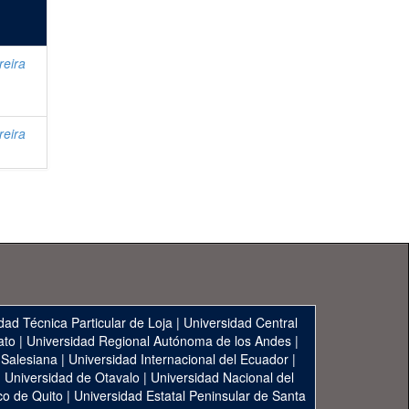
reira
reira
dad Técnica Particular de Loja
|
Universidad Central
ato
|
Universidad Regional Autónoma de los Andes
|
 Salesiana
|
Universidad Internacional del Ecuador
|
|
Universidad de Otavalo
|
Universidad Nacional del
co de Quito
|
Universidad Estatal Peninsular de Santa