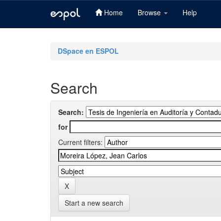
Home
Browse
Help
Skip
navigation
DSpace en ESPOL
Search
Search:
for
Current filters:
Start a new search