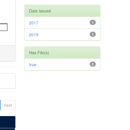
Date issued
2017
1
2019
1
Has File(s)
true
2
next