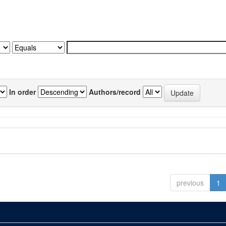
In order
Authors/record
previous
1