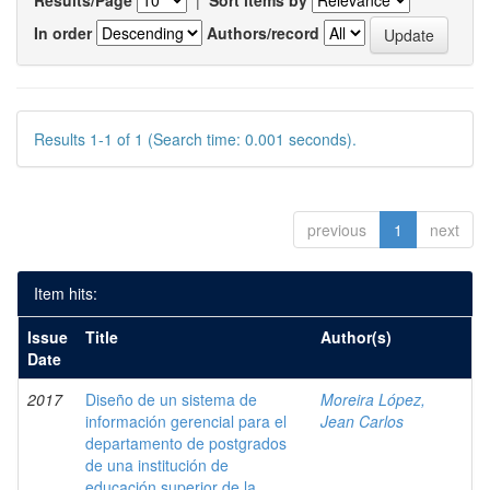
Results/Page
|
Sort items by
In order
Authors/record
Results 1-1 of 1 (Search time: 0.001 seconds).
previous
1
next
Item hits:
Issue
Title
Author(s)
Date
2017
Diseño de un sistema de
Moreira López,
información gerencial para el
Jean Carlos
departamento de postgrados
de una institución de
educación superior de la