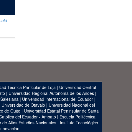
nald
dad Técnica Particular de Loja
|
Universidad Central
ato
|
Universidad Regional Autónoma de los Andes
|
 Salesiana
|
Universidad Internacional del Ecuador
|
|
Universidad de Otavalo
|
Universidad Nacional del
co de Quito
|
Universidad Estatal Peninsular de Santa
 Católica del Ecuador - Ambato
|
Escuela Politécnica
to de Altos Estudios Nacionales
|
Instituto Tecnológico
 Innovación