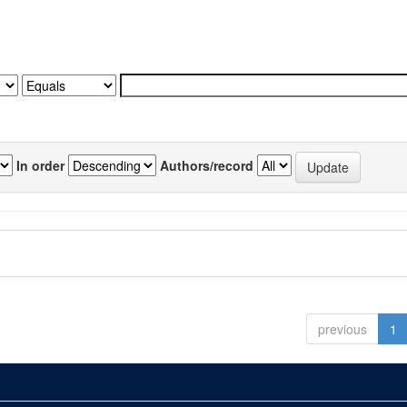
In order
Authors/record
previous
1