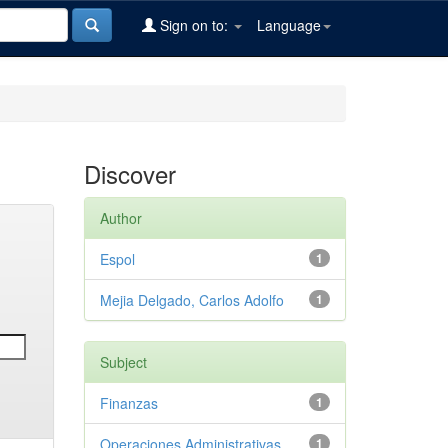
Sign on to:
Language
Discover
Author
Espol
1
Mejia Delgado, Carlos Adolfo
1
Subject
Finanzas
1
Operaciones Administrativas
1