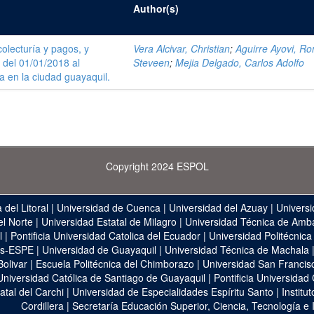
Author(s)
olecturía y pagos, y
Vera Alcivar, Christian
;
Aguirre Ayovi, Ro
 del 01/01/2018 al
Steveen
;
Mejia Delgado, Carlos Adolfo
 en la ciudad guayaquil.
Copyright 2024 ESPOL
 del Litoral
|
Universidad de Cuenca
|
Universidad del Azuay
|
Universi
el Norte
|
Universidad Estatal de Milagro
|
Universidad Técnica de Amb
l
|
Pontificia Universidad Catolica del Ecuador
|
Universidad Politécnica
as-ESPE
|
Universidad de Guayaquil
|
Universidad Técnica de Machala
Bolivar
|
Escuela Politécnica del Chimborazo
|
Universidad San Francis
Universidad Católica de Santiago de Guayaquil
|
Pontificia Universidad
atal del Carchi
|
Universidad de Especialidades Espíritu Santo
|
Institu
Cordillera
|
Secretaría Educación Superior, Ciencia, Tecnología e