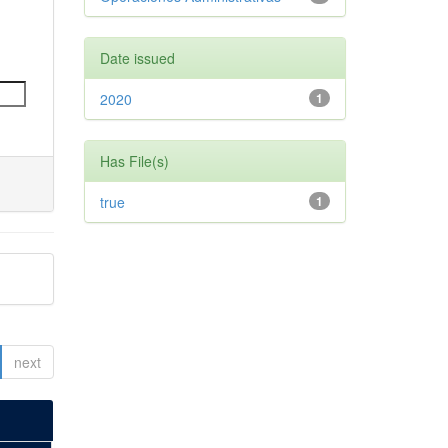
Date issued
2020
1
Has File(s)
true
1
next