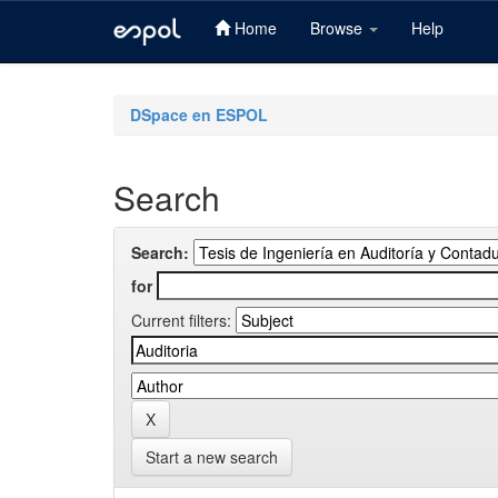
Home
Browse
Help
Skip
navigation
DSpace en ESPOL
Search
Search:
for
Current filters:
Start a new search