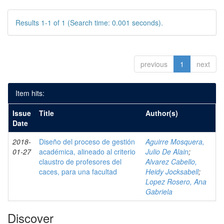
Results 1-1 of 1 (Search time: 0.001 seconds).
previous
1
next
Item hits:
Issue
Title
Author(s)
Date
2018-
Diseño del proceso de gestión
Aguirre Mosquera,
01-27
académica, alineado al criterio
Julio De Alain
;
claustro de profesores del
Alvarez Cabello,
caces, para una facultad
Heidy Jocksabell
;
Lopez Rosero, Ana
Gabriela
Discover