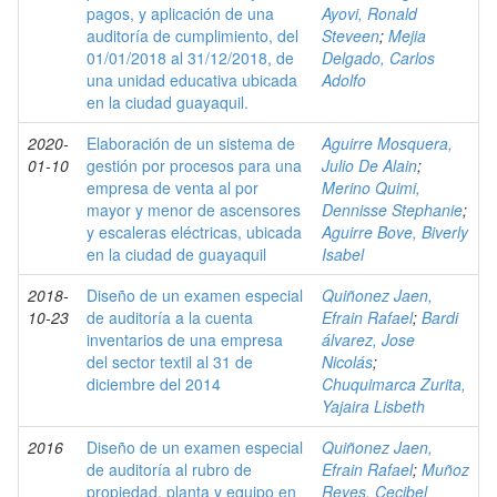
pagos, y aplicación de una
Ayovi, Ronald
auditoría de cumplimiento, del
Steveen
;
Mejia
01/01/2018 al 31/12/2018, de
Delgado, Carlos
una unidad educativa ubicada
Adolfo
en la ciudad guayaquil.
2020-
Elaboración de un sistema de
Aguirre Mosquera,
01-10
gestión por procesos para una
Julio De Alain
;
empresa de venta al por
Merino Quimi,
mayor y menor de ascensores
Dennisse Stephanie
;
y escaleras eléctricas, ubicada
Aguirre Bove, Biverly
en la ciudad de guayaquil
Isabel
2018-
Diseño de un examen especial
Quiñonez Jaen,
10-23
de auditoría a la cuenta
Efrain Rafael
;
Bardi
inventarios de una empresa
álvarez, Jose
del sector textil al 31 de
Nicolás
;
diciembre del 2014
Chuquimarca Zurita,
Yajaira Lisbeth
2016
Diseño de un examen especial
Quiñonez Jaen,
de auditoría al rubro de
Efrain Rafael
;
Muñoz
propiedad, planta y equipo en
Reyes, Cecibel