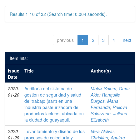
Results 1-10 of 32 (Search time: 0.004 seconds).
previous
1
2
3
4
next
Item hits:
Issue
Title
Author(s)
Date
2020-
Auditoria del sistema de
Maluk Salem, Omar
01-20
gestion de seguridad y salud
Aldo
;
Ronquillo
del trabajo (sart) en una
Burgos, Maria
industria pasteurizadora de
Fernanda
;
Ruilova
productos lacteos, ubicada en
Solorzano, Juliana
la ciudad de guayaquil.
Elizabeth
2020-
Levantamiento y diseño de los
Vera Alcivar,
01-29
procesos de colecturía y
Christian
;
Aguirre