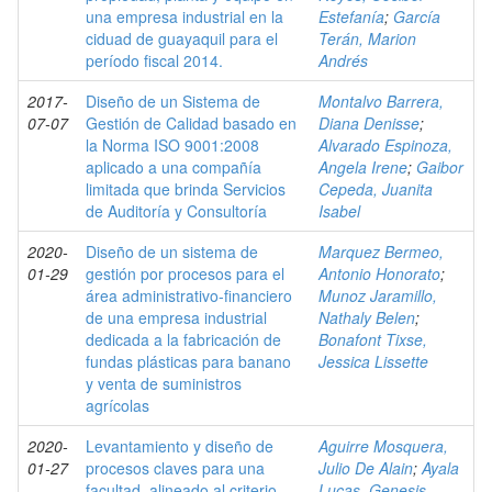
una empresa industrial en la
Estefanía
;
García
ciduad de guayaquil para el
Terán, Marion
período fiscal 2014.
Andrés
2017-
Diseño de un Sistema de
Montalvo Barrera,
07-07
Gestión de Calidad basado en
Diana Denisse
;
la Norma ISO 9001:2008
Alvarado Espinoza,
aplicado a una compañía
Angela Irene
;
Gaibor
limitada que brinda Servicios
Cepeda, Juanita
de Auditoría y Consultoría
Isabel
2020-
Diseño de un sistema de
Marquez Bermeo,
01-29
gestión por procesos para el
Antonio Honorato
;
área administrativo-financiero
Munoz Jaramillo,
de una empresa industrial
Nathaly Belen
;
dedicada a la fabricación de
Bonafont Tixse,
fundas plásticas para banano
Jessica Lissette
y venta de suministros
agrícolas
2020-
Levantamiento y diseño de
Aguirre Mosquera,
01-27
procesos claves para una
Julio De Alain
;
Ayala
facultad, alineado al criterio
Lucas, Genesis