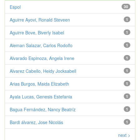
Espol
30
Aguirre Ayovi, Ronald Steveen
1
Aguirre Bove, Biverly Isabel
1
Aleman Salazar, Carlos Rodolfo
1
Alvarado Espinoza, Angela Irene
1
Alvarez Cabello, Heidy Jocksabell
1
Arias Burgos, Maida Elizabeth
1
Ayala Lucas, Genesis Estefania
1
Bagua Fernández, Nancy Beatríz
1
Bardi álvarez, Jose Nicolás
1
next >