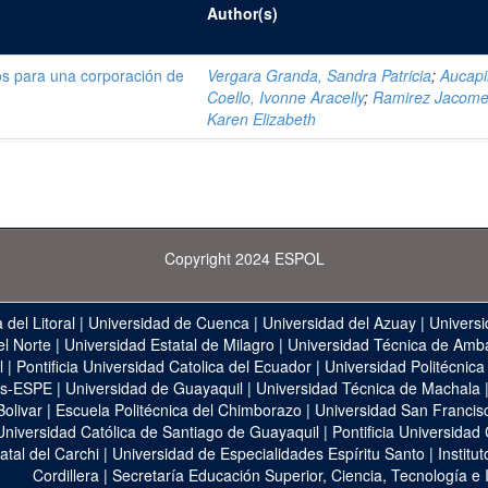
Author(s)
os para una corporación de
Vergara Granda, Sandra Patricia
;
Aucap
Coello, Ivonne Aracelly
;
Ramirez Jacome
Karen Elizabeth
Copyright 2024 ESPOL
 del Litoral
|
Universidad de Cuenca
|
Universidad del Azuay
|
Universi
el Norte
|
Universidad Estatal de Milagro
|
Universidad Técnica de Amb
l
|
Pontificia Universidad Catolica del Ecuador
|
Universidad Politécnica
as-ESPE
|
Universidad de Guayaquil
|
Universidad Técnica de Machala
Bolivar
|
Escuela Politécnica del Chimborazo
|
Universidad San Francis
Universidad Católica de Santiago de Guayaquil
|
Pontificia Universidad
atal del Carchi
|
Universidad de Especialidades Espíritu Santo
|
Institu
Cordillera
|
Secretaría Educación Superior, Ciencia, Tecnología e