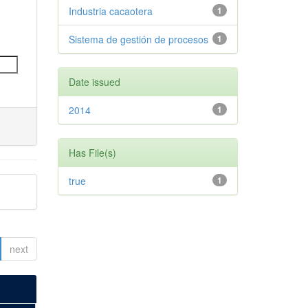
Industria cacaotera
1
Sistema de gestión de procesos
1
Date issued
2014
1
Has File(s)
true
1
next