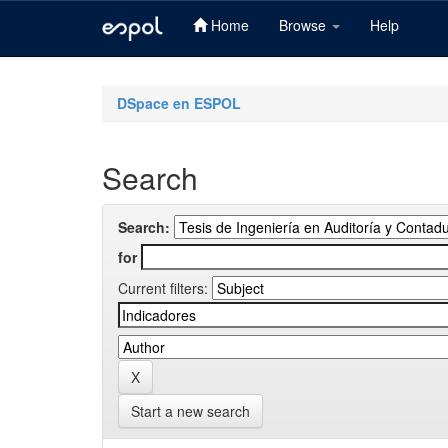
Home
Browse
Help
Skip
navigation
DSpace en ESPOL
Search
Search:
for
Current filters:
Start a new search