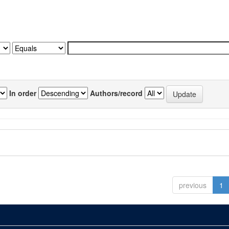
In order
Authors/record
previous
1