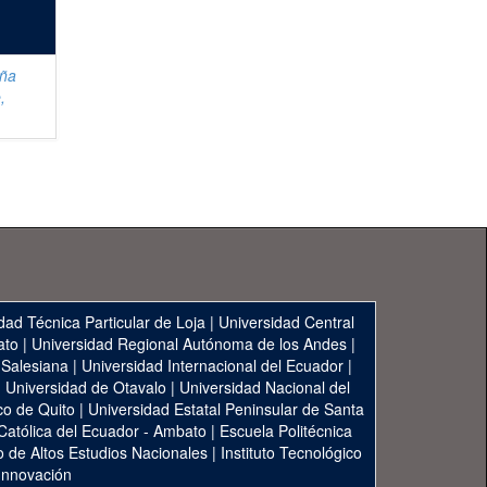
iña
,
dad Técnica Particular de Loja
|
Universidad Central
ato
|
Universidad Regional Autónoma de los Andes
|
 Salesiana
|
Universidad Internacional del Ecuador
|
|
Universidad de Otavalo
|
Universidad Nacional del
co de Quito
|
Universidad Estatal Peninsular de Santa
 Católica del Ecuador - Ambato
|
Escuela Politécnica
to de Altos Estudios Nacionales
|
Instituto Tecnológico
 Innovación