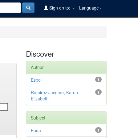
Sign on to:
Language
Discover
Author
Espol
1
Ramirez Jacome, Karen
1
Elizabeth
Subject
Foda
1