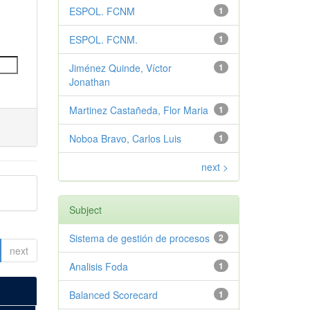
ESPOL. FCNM
1
ESPOL. FCNM.
1
Jiménez Quinde, Víctor
1
Jonathan
Martinez Castañeda, Flor Maria
1
Noboa Bravo, Carlos Luis
1
next >
Subject
Sistema de gestión de procesos
2
next
Analisis Foda
1
Balanced Scorecard
1