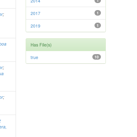
2014
1
2017
1
or
;
2019
1
boa
Has File(s)
true
10
or
;
gua
or
;
z
era,