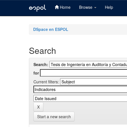
Home
Browse
Help
Skip
navigation
DSpace en ESPOL
Search
Search:
for
Current filters:
Start a new search