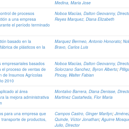
Medina, Maria Jose
ontrol de procesos
Noboa Macías, Dalton Geovanny, Direct
estión a una empresa
Reyes Marquez, Diana Elizabeth
urante el período terminado
tión basado en la
Marquez Bermeo, Antonio Honorato
;
No
ábrica de plásticos en la
Bravo, Carlos Luis
os empresariales basados
Noboa Macías, Dalton Geovanny, Direct
 el proceso de ventas de
Solorzano Sanchez, Byron Alberto
;
Pilli
n de Insumos Agrícolas
Pincay, Walter Fabian
año 2010
plicado al área
Montalvo Barrera, Diana Denisse, Direct
ra la mejora administrativa
Martinez Castañeda, Flor Maria
ón
sos para una empresa que
Campos Castro, Ginger Marilyn
;
Jiméne
n transporte de productos,
Quinde, Víctor Jonathan
;
Aguirre Mosqu
Julio, Director