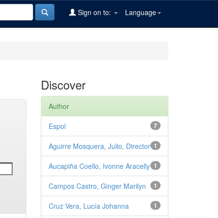
Sign on to:
Language
Discover
Author
Espol
7
Aguirre Mosquera, Julio, Director
1
Aucapiña Coello, Ivonne Aracelly
1
Campos Castro, Ginger Marilyn
1
Cruz Vera, Lucía Johanna
1