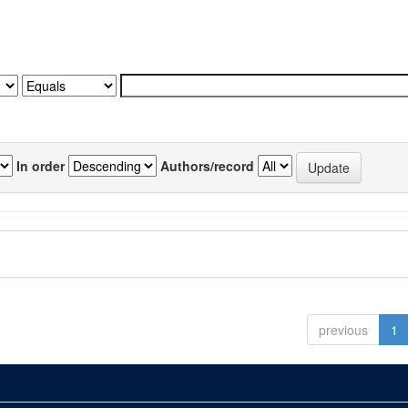
In order
Authors/record
previous
1