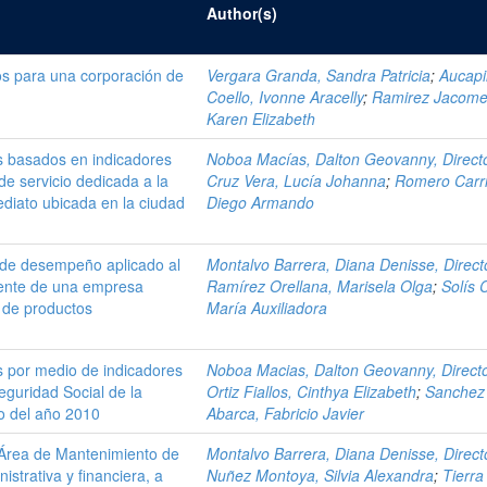
Author(s)
os para una corporación de
Vergara Granda, Sandra Patricia
;
Aucap
Coello, Ivonne Aracelly
;
Ramirez Jacome
Karen Elizabeth
s basados en indicadores
Noboa Macías, Dalton Geovanny, Direct
e servicio dedicada a la
Cruz Vera, Lucía Johanna
;
Romero Carr
diato ubicada en la ciudad
Diego Armando
 de desempeño aplicado al
Montalvo Barrera, Diana Denisse, Direct
liente de una empresa
Ramírez Orellana, Marisela Olga
;
Solís 
n de productos
María Auxiliadora
s por medio de indicadores
Noboa Macias, Dalton Geovanny, Direct
eguridad Social de la
Ortiz Fiallos, Cinthya Elizabeth
;
Sanchez
io del año 2010
Abarca, Fabricio Javier
l Área de Mantenimiento de
Montalvo Barrera, Diana Denisse, Direct
istrativa y financiera, a
Nuñez Montoya, Silvia Alexandra
;
Tierra