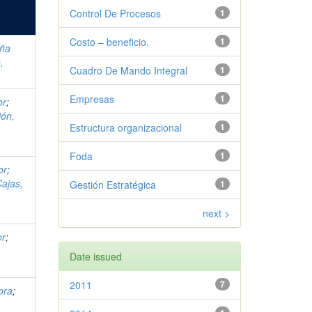
Control De Procesos
1
Costo – beneficio.
1
iña
,
Cuadro De Mando Integral
1
Empresas
1
or
;
ión,
Estructura organizacional
1
Foda
1
or
;
Cajas,
Gestión Estratégica
1
next >
or
;
Date issued
2011
7
ora
;