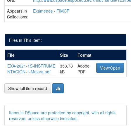
URI:
http://www.dspace.espol.edu.ec/xmlui/handle/1234
Appears in
Exámenes - FIMCP
Collections:
Files in This Item:
File
Size
Format
EXA-2021-1S-INSTRUME
353.78
Adobe
View/Open
NTACIÓN-1-Mejora.pdf
kB
PDF
Show full item record
Items in DSpace are protected by copyright, with all rights
reserved, unless otherwise indicated.