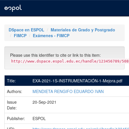
Skip
navigation
DSpace en ESPOL
Materiales de Grado y Postgrado
FIMCP
Exámenes - FIMCP
Please use this identifier to cite or link to this item:
http://www.dspace.espol.edu.ec/handle/123456789/508
Title:
EXA-2021-1S-INSTRUMENTACIÓN-1-Mejora.pdf
Authors:
MENDIETA RENGIFO EDUARDO IVAN
Issue
20-Sep-2021
Date:
Publisher:
ESPOL