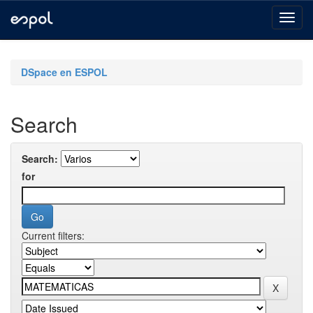
Skip
navigation
DSpace en ESPOL
Search
Search:
for
Current filters: