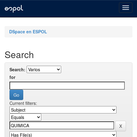
Skip
navigation
DSpace en ESPOL
Search
Search:
for
Current filters: