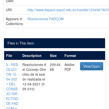
Date:
URI:
http://www.dspace.espol.edu.ec/handle/123456789/
Appears in
Resoluciones FADCOM
Collections:
Files in This Item:
File
Description
Size
Format
3.- RES
Resoluciones d
209.64
Adobe
View/Open
OLUCI
el Consejo Dire
kB
PDF
ON 12-
ctivo de la sesi
04-202
ón realizada el
1 DEL
12-04-2021 (0
CONSE
05-010)
JO DIR
ECTIVO
DE FAD
COM.p