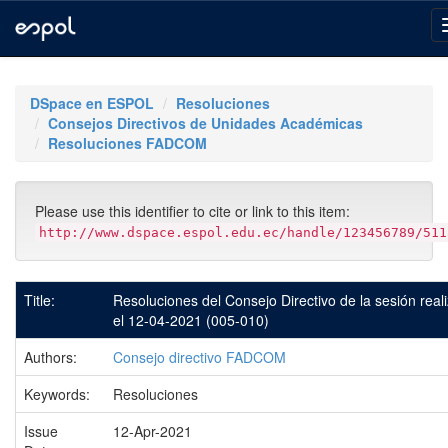
Skip
navigation
DSpace en ESPOL
Resoluciones
Consejos Directivos de Unidades Académicas
Resoluciones FADCOM
Please use this identifier to cite or link to this item:
http://www.dspace.espol.edu.ec/handle/123456789/511
Title:
Resoluciones del Consejo Directivo de la sesión real
el 12-04-2021 (005-010)
Authors:
Consejo directivo FADCOM
Keywords:
Resoluciones
Issue
12-Apr-2021