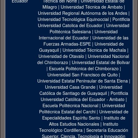
Técnica del Norte
|
Universidad Estatal de
Milagro
|
Universidad Técnica de Ambato
|
Universidad Regional Autónoma de los Andes
|
Universidad Tecnológica Equinoccial
|
Pontificia
Universidad Catolica del Ecuador
|
Universidad
Politécnica Salesiana
|
Universidad
Internacional del Ecuador
|
Universidad de las
Fuerzas Armadas-ESPE
|
Universidad de
Guayaquil
|
Universidad Técnica de Machala
|
Universidad de Otavalo
|
Universidad Nacional
del Chimborazo
|
Universidad Estatal de Bolivar
|
Escuela Politécnica del Chimborazo
|
Universidad San Francisco de Quito
|
Universidad Estatal Peninsular de Santa Elena
|
Universidad Casa Grande
|
Universidad
Católica de Santiago de Guayaquil
|
Pontificia
Universidad Católica del Ecuador - Ambato
|
Escuela Politécnica Nacional
|
Universidad
Politécnica Estatal del Carchi
|
Universidad de
Especialidades Espíritu Santo
|
Instituto de
Altos Estudios Nacionales
|
Instituto
Tecnológico Cordillera
|
Secretaría Educación
Superior, Ciencia, Tecnología e Innovación