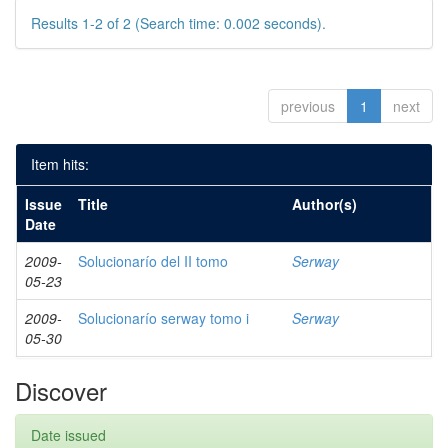
Results 1-2 of 2 (Search time: 0.002 seconds).
previous
1
next
Item hits:
Issue
Title
Author(s)
Date
2009-
Solucionarío del II tomo
Serway
05-23
2009-
Solucionarío serway tomo i
Serway
05-30
Discover
Date issued