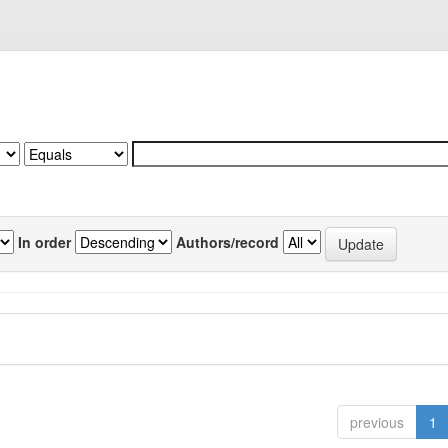
In order
Authors/record
previous
1