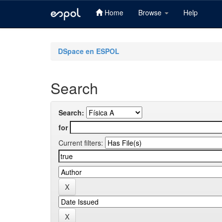
Home
Browse
Help
Skip
navigation
DSpace en ESPOL
Search
Search:
for
Current filters: