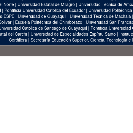
el Norte
|
Universidad Estatal de Milagro
|
Universidad Técnica de Amb
l
|
Pontificia Universidad Catolica del Ecuador
|
Universidad Politécnica
as-ESPE
|
Universidad de Guayaquil
|
Universidad Técnica de Machala
Bolivar
|
Escuela Politécnica del Chimborazo
|
Universidad San Francis
Universidad Católica de Santiago de Guayaquil
|
Pontificia Universidad
atal del Carchi
|
Universidad de Especialidades Espíritu Santo
|
Institu
Cordillera
|
Secretaría Educación Superior, Ciencia, Tecnología e