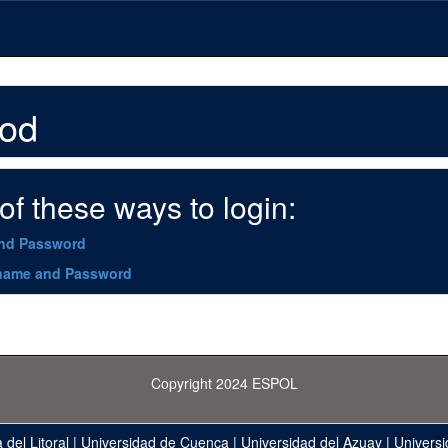
hod
f these ways to login:
and Password
name and Password
Copyright 2024 ESPOL
 del Litoral
|
Universidad de Cuenca
|
Universidad del Azuay
|
Universi