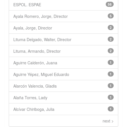
ESPOL. ESPAE
56
Ayala Romero, Jorge, Director
5
Ayala, Jorge, Director
2
Lituma Delgado, Walter, Director
2
Lituma, Armando, Director
2
Aguirre Calderón, Juana
1
Aguirre Yépez, Miguel Eduardo
1
Alarcón Valencia, Gladis
1
Alaña Torres, Lady
1
Alcívar Chiriboga, Julia
1
next >