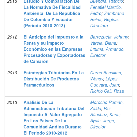
2013
Estudio Y Comparación De
Buendía, Patricio
;
La Normativa De Fiscalidad
Peñafiel Martillo,
Ambiental De La República
Pedro
;
Zambrano
De Colombia Y Ecuador
Reina, Regina,
(Periodo 2010-2013)
Directora
2012
El Anticipo del Impuesto a la
Barrezueta, Johnny
;
Renta y su Impacto
Varela, Diana
;
Económico en las Empresas
Lituma, Armando,
Procesadoras y Exportadoras
Director
de Camarón
2010
Estrategias Tributarias En La
Carbo Baculima,
Distribución De Productos
Wendy
;
López
Farmacéuticos
Guevara, Juan
;
Riofrio Cali, Rosa
2013
Análisis De La
Morocho Román,
Administración Tributaria Del
Zaida
;
Paz
Impuesto Al Valor Agregado
Sánchez, Karla
;
En Los Países De La
Ayala, Jorge,
Comunidad Andina Durante
Director
El Periodo 2010-2012