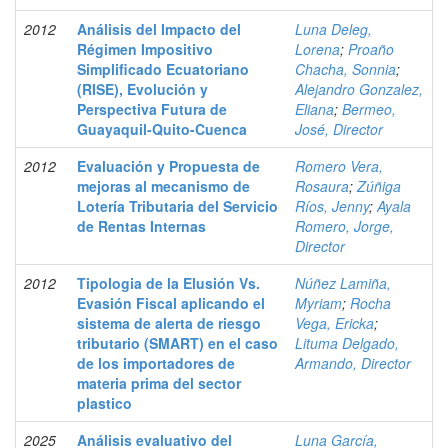
2012
Análisis del Impacto del
Luna Deleg,
Régimen Impositivo
Lorena
;
Proaño
Simplificado Ecuatoriano
Chacha, Sonnia
;
(RISE), Evolución y
Alejandro Gonzalez,
Perspectiva Futura de
Eliana
;
Bermeo,
Guayaquil-Quito-Cuenca
José, Director
2012
Evaluación y Propuesta de
Romero Vera,
mejoras al mecanismo de
Rosaura
;
Zúñiga
Lotería Tributaria del Servicio
Ríos, Jenny
;
Ayala
de Rentas Internas
Romero, Jorge,
Director
2012
Tipologia de la Elusión Vs.
Núñez Lamiña,
Evasión Fiscal aplicando el
Myriam
;
Rocha
sistema de alerta de riesgo
Vega, Ericka
;
tributario (SMART) en el caso
Lituma Delgado,
de los importadores de
Armando, Director
materia prima del sector
plastico
2025
Análisis evaluativo del
Luna García,