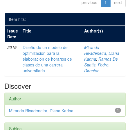
previous
1
next
Item hits:
Issue
Title
Author(s)
Date
2019
Diseño de un modelo de
Miranda
optimización para la
Rivadeneira, Diana
elaboración de horarios de
Karina
;
Ramos De
clases de una carrera
Santis, Pedro,
universitaria.
Director
Discover
Author
Miranda Rivadeneira, Diana Karina
1
Subject