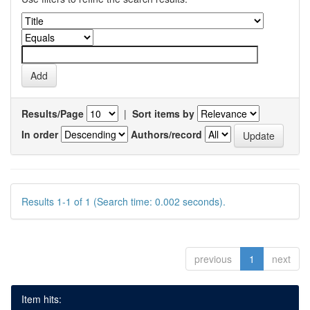
Results/Page
|
Sort items by
In order
Authors/record
Results 1-1 of 1 (Search time: 0.002 seconds).
previous
1
next
Item hits: