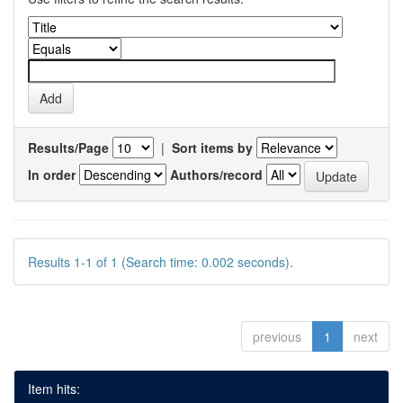
Results/Page
|
Sort items by
In order
Authors/record
Results 1-1 of 1 (Search time: 0.002 seconds).
previous
1
next
Item hits: