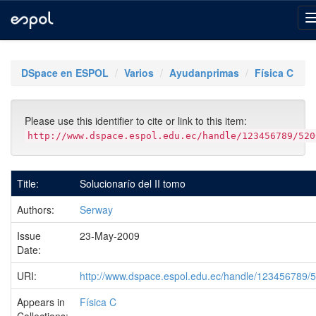
Skip
navigation
DSpace en ESPOL
Varios
Ayudanprimas
Física C
Please use this identifier to cite or link to this item:
http://www.dspace.espol.edu.ec/handle/123456789/520
Title:
Solucionarío del II tomo
Authors:
Serway
Issue
23-May-2009
Date:
URI:
http://www.dspace.espol.edu.ec/handle/123456789/
Appears in
Física C