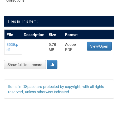
Collections:
Files in This Item:
File
Description
Size
Format
8539.p
5.76
Adobe
View/Open
df
MB
PDF
Show full item record
Items in DSpace are protected by copyright, with all rights
reserved, unless otherwise indicated.