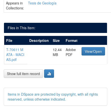
Appears in
Tesis de Geología
Collections:
Files in This Item:
File
Description
Size
Format
T-70611 M
12.44
Adobe
View/Open
ATA - MACI
MB
PDF
AS.pdf
Show full item record
Items in DSpace are protected by copyright, with all rights
reserved, unless otherwise indicated.