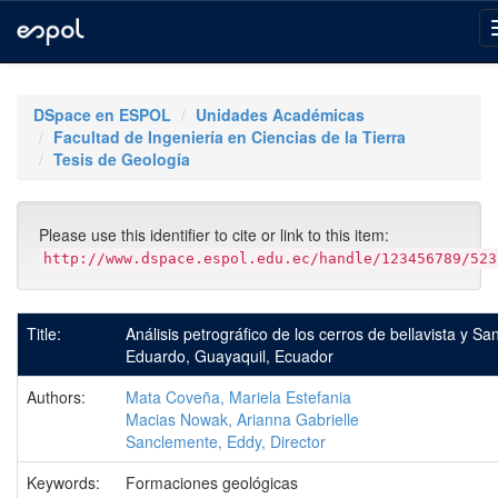
Skip
navigation
DSpace en ESPOL
Unidades Académicas
Facultad de Ingeniería en Ciencias de la Tierra
Tesis de Geología
Please use this identifier to cite or link to this item:
http://www.dspace.espol.edu.ec/handle/123456789/523
Title:
Análisis petrográfico de los cerros de bellavista y Sa
Eduardo, Guayaquil, Ecuador
Authors:
Mata Coveña, Mariela Estefania
Macias Nowak, Arianna Gabrielle
Sanclemente, Eddy, Director
Keywords:
Formaciones geológicas