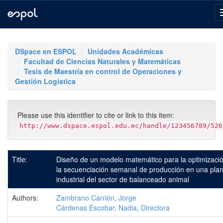
Skip
navigation
DSpace en ESPOL
Unidades Académicas
Facultad de Ciencias Naturales y Matemáticas
Tesis de Maestría en control de Operaciones y
Gestión Logística
Please use this identifier to cite or link to this item:
http://www.dspace.espol.edu.ec/handle/123456789/526
Title:
Diseño de un modelo matemático para la optimizaci
la secuenciación semanal de producción en una plan
industrial del sector de balanceado animal
Authors:
Zambrano Carrión, Jorge
Cárdenas Escobar, Nadia, Directora