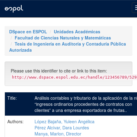
Skip
navigation
DSpace en ESPOL
Unidades Académicas
Facultad de Ciencias Naturales y Matemáticas
Tesis de Ingeniería en Auditoría y Contaduría Pública
Autorizada
Please use this identifier to cite or link to this item:
http://www.dspace.espol.edu.ec/handle/123456789/529
Title:
Análisis contables y tributario de la aplicación de la ni
“ingresos ordinarios procedentes de contratos con
clientes” a una empresa exportadora de frutas..
Authors:
López Bajaña, Yuleen Angélica
Pérez Alcívar, Dara Lourdes
Manya, Marlon, Director