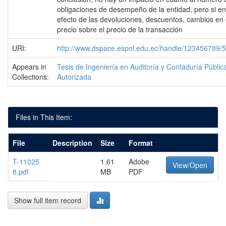
obligaciones de desempeño de la entidad, pero si en
efecto de las devoluciones, descuentos, cambios en 
precio sobre el precio de la transacción
URI:
http://www.dspace.espol.edu.ec/handle/123456789/
Appears in
Tesis de Ingeniería en Auditoría y Contaduría Públic
Collections:
Autorizada
Files in This Item:
File
Description
Size
Format
T-11025
1.61
Adobe
View/Open
8.pdf
MB
PDF
Show full item record