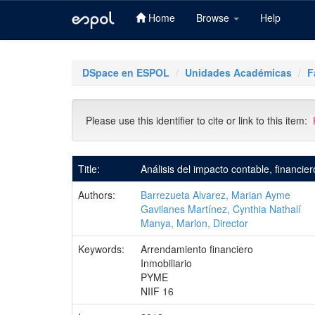
Home
Browse
Help
Skip
navigation
DSpace en ESPOL
Unidades Académicas
F
Please use this identifier to cite or link to this item:
Title:
Análisis del impacto contable, financie
Authors:
Barrezueta Alvarez, Marian Ayme
Gavilanes Martínez, Cynthia Nathalí
Manya, Marlon, Director
Keywords:
Arrendamiento financiero
Inmobiliario
PYME
NIIF 16