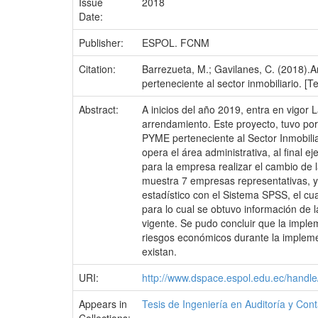
Issue
2018
Date:
Publisher:
ESPOL. FCNM
Citation:
Barrezueta, M.; Gavilanes, C. (2018).An
perteneciente al sector inmobiliario. [Te
Abstract:
A inicios del año 2019, entra en vigor
arrendamiento. Este proyecto, tuvo por 
PYME perteneciente al Sector Inmobilia
opera el área administrativa, al final 
para la empresa realizar el cambio de l
muestra 7 empresas representativas, y s
estadístico con el Sistema SPSS, el cua
para lo cual se obtuvo información de la
vigente. Se pudo concluir que la imple
riesgos económicos durante la implemen
existan.
URI:
http://www.dspace.espol.edu.ec/hand
Appears in
Tesis de Ingeniería en Auditoría y Con