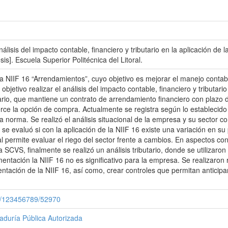
álisis del impacto contable, financiero y tributario en la aplicación d
sis]. Escuela Superior Politécnica del Litoral.
 La NIIF 16 “Arrendamientos”, cuyo objetivo es mejorar el manejo conta
objetivo realizar el análisis del impacto contable, financiero y tributa
rio, que mantiene un contrato de arrendamiento financiero con plazo de
ejerce la opción de compra. Actualmente se registra según lo establecido
a norma. Se realizó el análisis situacional de la empresa y su sector c
e evaluó si con la aplicación de la NIIF 16 existe una variación en su p
l permite evaluar el riego del sector frente a cambios. En aspectos cont
 SCVS, finalmente se realizó un análisis tributario, donde se utilizaron 
mentación la NIIF 16 no es significativo para la empresa. Se realizaron
tación de la NIIF 16, así como, crear controles que permitan anticipar
le/123456789/52970
taduría Pública Autorizada