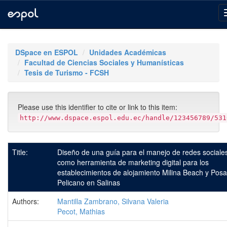
Skip
navigation
DSpace en ESPOL
Unidades Académicas
Facultad de Ciencias Sociales y Humanísticas
Tesis de Turismo - FCSH
Please use this identifier to cite or link to this item:
http://www.dspace.espol.edu.ec/handle/123456789/531
Title:
Diseño de una guía para el manejo de redes sociale
como herramienta de marketing digital para los
establecimientos de alojamiento Milina Beach y Pos
Pelicano en Salinas
Authors:
Mantilla Zambrano, Silvana Valeria
Pecot, Mathias