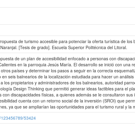
puesta de turismo accesible para potenciar la oferta turística de los
Naranjal. [Tesis de grado]. Escuela Superior Politécnica del Litoral.
opuesta de un plan de accesibilidad enfocado a personas con discapacida
alientes en la parroquia Jesús María. El desarrollo se inició con una re
otros países y determinar los pasos a seguir en la correcta esquematiz
n seis balnearios de la localización estudiada para hacer un análisis 
 a los propietarios y administradores de los balnearios, autoridad parro
odología Design Thinking que permitió generar ideas factibles para el p
con discapacidades físicas, a quienes además se le consultaron sus i
cesibilidad cuenta con un retorno social de la inversión (SROI) que per
s, ya que se ampliarían las oportunidades para el turismo rural y la m
le/123456789/53424