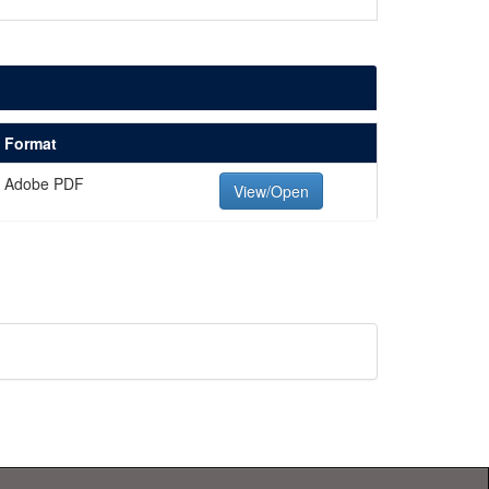
Format
Adobe PDF
View/Open