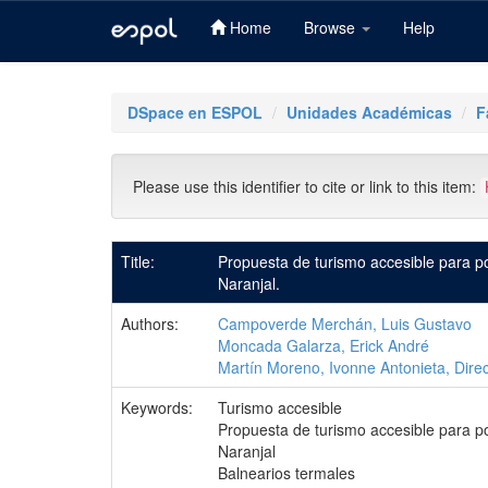
Home
Browse
Help
Skip
navigation
DSpace en ESPOL
Unidades Académicas
F
Please use this identifier to cite or link to this item:
Title:
Propuesta de turismo accesible para pot
Naranjal.
Authors:
Campoverde Merchán, Luis Gustavo
Moncada Galarza, Erick André
Martín Moreno, Ivonne Antonieta, Direc
Keywords:
Turismo accesible
Propuesta de turismo accesible para pot
Naranjal
Balnearios termales