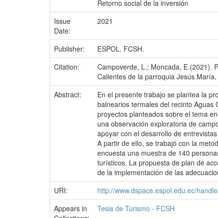
Retorno social de la inversión
Issue
2021
Date:
Publisher:
ESPOL. FCSH.
Citation:
Campoverde, L.; Moncada, E.(2021). Pro
Calientes de la parroquia Jesús María, 
Abstract:
En el presente trabajo se plantea la pr
balnearios termales del recinto Aguas C
proyectos planteados sobre el tema en 
una observación exploratoria de campo e
apoyar con el desarrollo de entrevistas
A partir de ello, se trabajó con la met
encuesta una muestra de 140 personas 
turísticos. La propuesta de plan de ac
de la implementación de las adecuacione
URI:
http://www.dspace.espol.edu.ec/hand
Appears in
Tesis de Turismo - FCSH