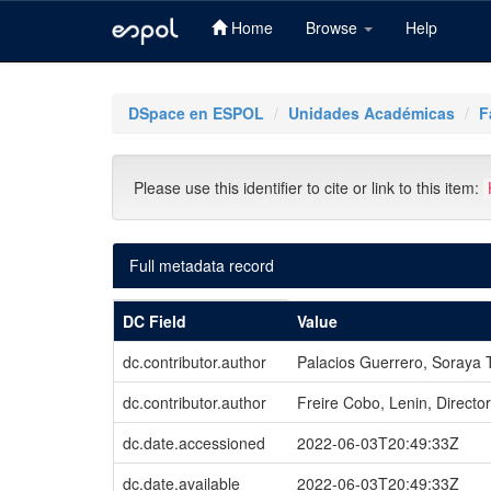
Home
Browse
Help
Skip
navigation
DSpace en ESPOL
Unidades Académicas
F
Please use this identifier to cite or link to this item:
Full metadata record
DC Field
Value
dc.contributor.author
Palacios Guerrero, Soraya 
dc.contributor.author
Freire Cobo, Lenin, Director
dc.date.accessioned
2022-06-03T20:49:33Z
dc.date.available
2022-06-03T20:49:33Z