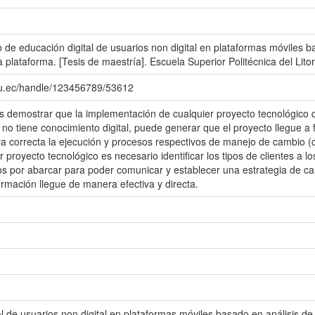
o de educación digital de usuarios non digital en plataformas móviles b
plataforma. [Tesis de maestría]. Escuela Superior Politécnica del Litor
du.ec/handle/123456789/53612
 es demostrar que la implementación de cualquier proyecto tecnológico
 no tiene conocimiento digital, puede generar que el proyecto llegue a
a correcta la ejecución y procesos respectivos de manejo de cambio 
proyecto tecnológico es necesario identificar los tipos de clientes a lo
sos por abarcar para poder comunicar y establecer una estrategia de 
formación llegue de manera efectiva y directa.
l de usuarios non digital en plataformas móviles basado en análisis de