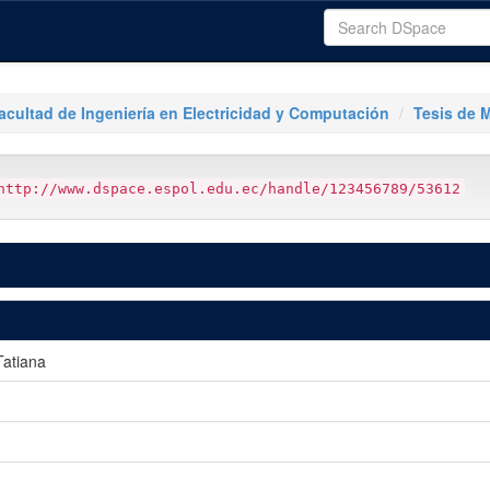
acultad de Ingeniería en Electricidad y Computación
Tesis de 
http://www.dspace.espol.edu.ec/handle/123456789/53612
Tatiana