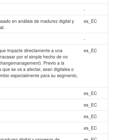
-
asado en análisis de madurez digital y
es_EC
al.
-
 que impacte directamente a una
es_EC
 fracasar por el simple hecho de no
(changemanagement). Previo a la
s que se va a afectar, sean digitales o
cambio especialmente para su segmento,
es_EC
es_EC
es_EC
es_EC
 madurez digital y procesos de
es_EC