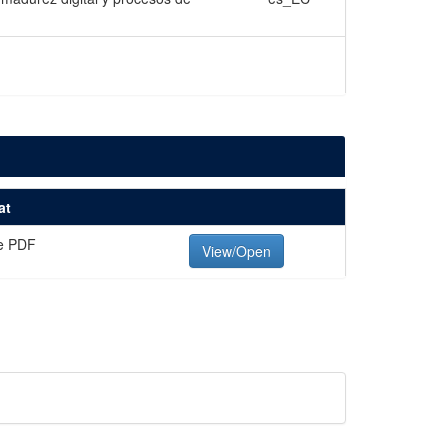
at
e PDF
View/Open