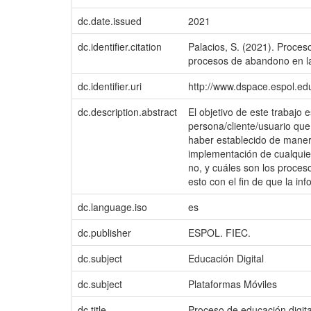
dc.date.issued
2021
dc.identifier.citation
Palacios, S. (2021). Proces
procesos de abandono en la 
dc.identifier.uri
http://www.dspace.espol.e
dc.description.abstract
El objetivo de este trabajo
persona/cliente/usuario que
haber establecido de maner
implementación de cualquier 
no, y cuáles son los proce
esto con el fin de que la in
dc.language.iso
es
dc.publisher
ESPOL. FIEC.
dc.subject
Educación Digital
dc.subject
Plataformas Móviles
dc.title
Proceso de educación digita