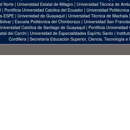
el Norte
|
Universidad Estatal de Milagro
|
Universidad Técnica de Amb
l
|
Pontificia Universidad Catolica del Ecuador
|
Universidad Politécnica
as-ESPE
|
Universidad de Guayaquil
|
Universidad Técnica de Machala
Bolivar
|
Escuela Politécnica del Chimborazo
|
Universidad San Francis
Universidad Católica de Santiago de Guayaquil
|
Pontificia Universidad
atal del Carchi
|
Universidad de Especialidades Espíritu Santo
|
Institu
Cordillera
|
Secretaría Educación Superior, Ciencia, Tecnología e