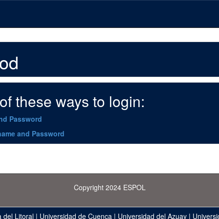
hod
f these ways to login:
and Password
name and Password
Copyright 2024 ESPOL
 del Litoral
|
Universidad de Cuenca
|
Universidad del Azuay
|
Universi