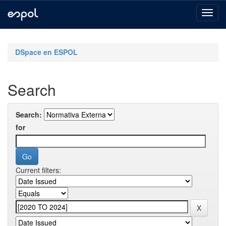
Skip
navigation
DSpace en ESPOL
Search
Search:
for
Current filters: