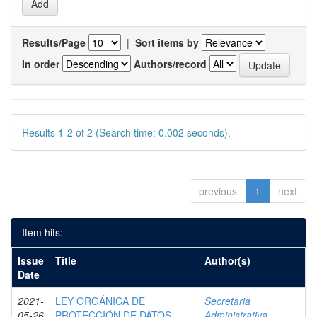
Results/Page
|
Sort items by
In order
Authors/record
Results 1-2 of 2 (Search time: 0.002 seconds).
previous
1
next
Item hits:
Issue
Title
Author(s)
Date
2021-
LEY ORGÁNICA DE
Secretaria
05-26
PROTECCIÓN DE DATOS
Administrativa