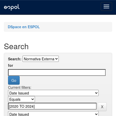
Skip
navigation
DSpace en ESPOL
Search
Search:
for
Current filters: