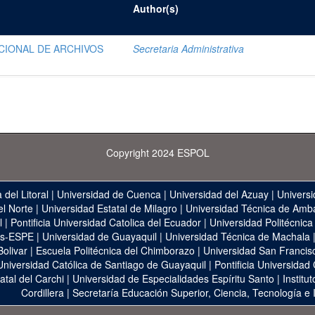
Author(s)
CIONAL DE ARCHIVOS
Secretaria Administrativa
Copyright 2024 ESPOL
 del Litoral
|
Universidad de Cuenca
|
Universidad del Azuay
|
Universi
el Norte
|
Universidad Estatal de Milagro
|
Universidad Técnica de Amb
l
|
Pontificia Universidad Catolica del Ecuador
|
Universidad Politécnica
as-ESPE
|
Universidad de Guayaquil
|
Universidad Técnica de Machala
Bolivar
|
Escuela Politécnica del Chimborazo
|
Universidad San Francis
Universidad Católica de Santiago de Guayaquil
|
Pontificia Universidad
atal del Carchi
|
Universidad de Especialidades Espíritu Santo
|
Institu
Cordillera
|
Secretaría Educación Superior, Ciencia, Tecnología e