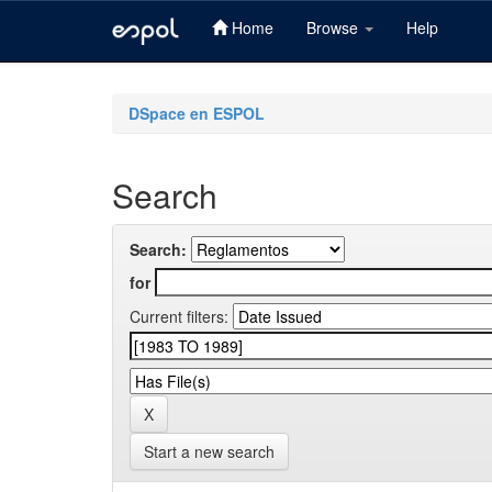
Home
Browse
Help
Skip
navigation
DSpace en ESPOL
Search
Search:
for
Current filters:
Start a new search