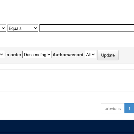
In order
Authors/record
previous
1