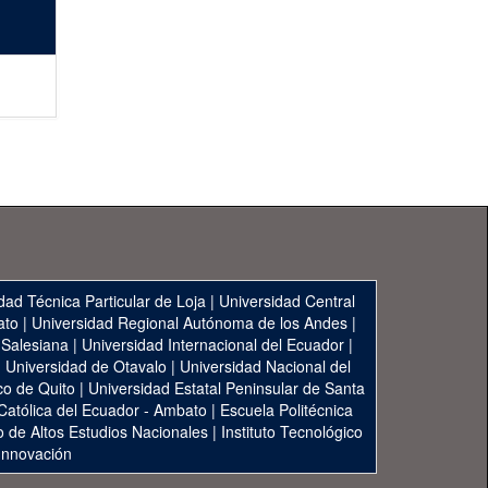
dad Técnica Particular de Loja
|
Universidad Central
ato
|
Universidad Regional Autónoma de los Andes
|
 Salesiana
|
Universidad Internacional del Ecuador
|
|
Universidad de Otavalo
|
Universidad Nacional del
co de Quito
|
Universidad Estatal Peninsular de Santa
 Católica del Ecuador - Ambato
|
Escuela Politécnica
to de Altos Estudios Nacionales
|
Instituto Tecnológico
 Innovación