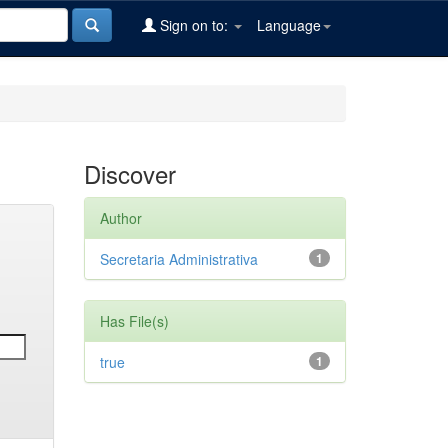
Sign on to:
Language
Discover
Author
Secretaria Administrativa
1
Has File(s)
true
1