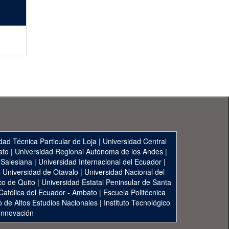
dad Técnica Particular de Loja
|
Universidad Central
ato
|
Universidad Regional Autónoma de los Andes
|
 Salesiana
|
Universidad Internacional del Ecuador
|
|
Universidad de Otavalo
|
Universidad Nacional del
co de Quito
|
Universidad Estatal Peninsular de Santa
 Católica del Ecuador - Ambato
|
Escuela Politécnica
to de Altos Estudios Nacionales
|
Instituto Tecnológico
 Innovación