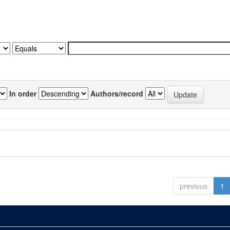
In order
Authors/record
previous
1