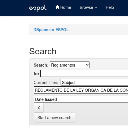
Home
Browse
Help
Skip
navigation
DSpace en ESPOL
Search
Search:
for
Current filters:
Start a new search