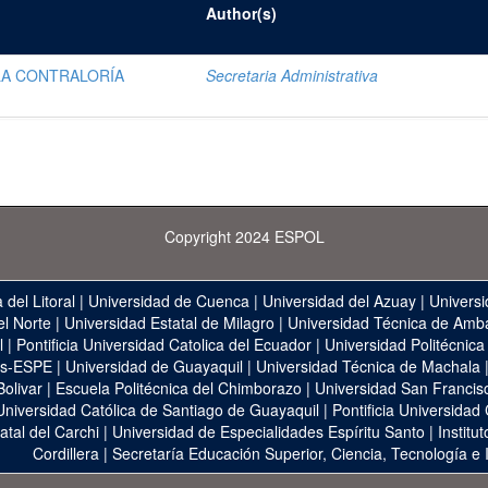
Author(s)
LA CONTRALORÍA
Secretaria Administrativa
Copyright 2024 ESPOL
 del Litoral
|
Universidad de Cuenca
|
Universidad del Azuay
|
Universi
el Norte
|
Universidad Estatal de Milagro
|
Universidad Técnica de Amb
l
|
Pontificia Universidad Catolica del Ecuador
|
Universidad Politécnica
as-ESPE
|
Universidad de Guayaquil
|
Universidad Técnica de Machala
Bolivar
|
Escuela Politécnica del Chimborazo
|
Universidad San Francis
Universidad Católica de Santiago de Guayaquil
|
Pontificia Universidad
atal del Carchi
|
Universidad de Especialidades Espíritu Santo
|
Institu
Cordillera
|
Secretaría Educación Superior, Ciencia, Tecnología e