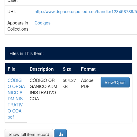
Date:
URI:
http://www.dspace.espol.edu.ec/handle/123456789/
Appears in
Códigos
Collections:
Files in This Item:
File
Description
Size
Format
CÓDIG
CÓDIGO OR
504.27
Adobe
View/Open
O ORGÁ
GÁNICO ADM
kB
PDF
NICO A
INISTRATIVO
DMINIS
COA
TRATIV
O COA.
pdf
Show full item record