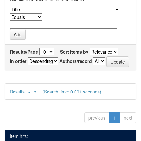
Results/Page
|
Sort items by
In order
Authors/record
Results 1-1 of 1 (Search time: 0.001 seconds).
previous
1
next
Item hits: