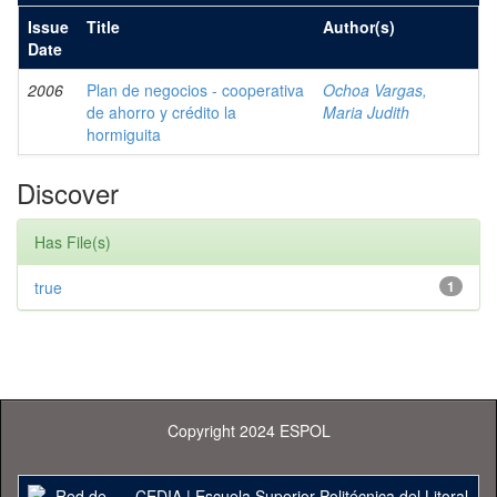
Issue
Title
Author(s)
Date
2006
Plan de negocios - cooperativa
Ochoa Vargas,
de ahorro y crédito la
Maria Judith
hormiguita
Discover
Has File(s)
true
1
Copyright 2024 ESPOL
CEDIA
|
Escuela Superior Politécnica del Litoral