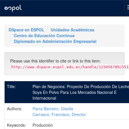
Skip
navigation
DSpace en ESPOL
Unidades Académicas
Centro de Educación Continua
Diplomado en Administración Empresarial
Please use this identifier to cite or link to this item:
http://www.dspace.espol.edu.ec/handle/123456789/551
Title:
Plan de Negocios: Proyecto De Producción De Lech
Soya En Polvo Para Los Mercados Nacional E
Internacional
Authors:
Parra Barreiro, Gisella
Carrasco, Francisco, Director
Keywords:
Producción