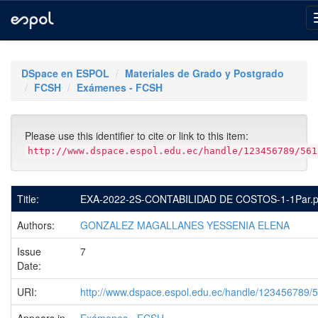
Skip
navigation
DSpace en ESPOL
Materiales de Grado y Postgrado
FCSH
Exámenes - FCSH
Please use this identifier to cite or link to this item:
http://www.dspace.espol.edu.ec/handle/123456789/561
Title:
EXA-2022-2S-CONTABILIDAD DE COSTOS-1-1Par.p
Authors:
GONZALEZ MAGALLANES YESSENIA ELENA
Issue
7
Date:
URI:
http://www.dspace.espol.edu.ec/handle/123456789/