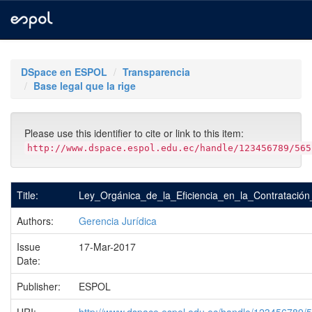
Skip
navigation
DSpace en ESPOL
Transparencia
Base legal que la rige
Please use this identifier to cite or link to this item:
http://www.dspace.espol.edu.ec/handle/123456789/565
Title:
Ley_Orgánica_de_la_Eficiencia_en_la_Contratación
Authors:
Gerencia Jurídica
Issue
17-Mar-2017
Date:
Publisher:
ESPOL