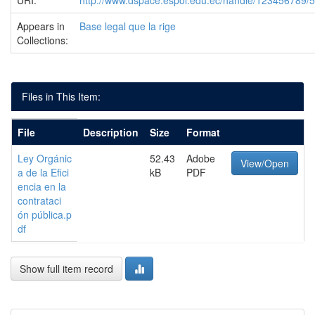
URI:
http://www.dspace.espol.edu.ec/handle/123456789/
Appears in
Base legal que la rige
Collections:
Files in This Item:
File
Description
Size
Format
Ley Orgánic
52.43
Adobe
View/Open
a de la Efici
kB
PDF
encia en la
contrataci
ón pública.p
df
Show full item record