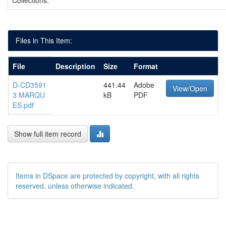
Collections:
Files in This Item:
File
Description
Size
Format
D-CD3591
441.44
Adobe
View/Open
3 MARQU
kB
PDF
ES.pdf
Show full item record
Items in DSpace are protected by copyright, with all rights
reserved, unless otherwise indicated.