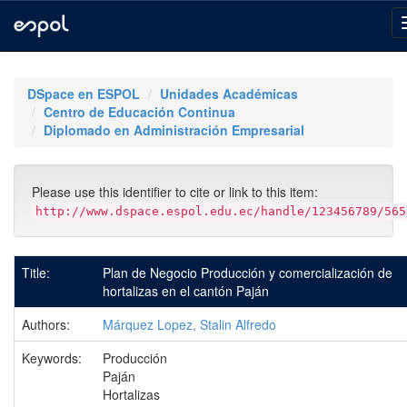
Skip
navigation
DSpace en ESPOL
Unidades Académicas
Centro de Educación Continua
Diplomado en Administración Empresarial
Please use this identifier to cite or link to this item:
http://www.dspace.espol.edu.ec/handle/123456789/565
Title:
Plan de Negocio Producción y comercialización de
hortalizas en el cantón Paján
Authors:
Márquez Lopez, Stalin Alfredo
Keywords:
Producción
Paján
Hortalizas