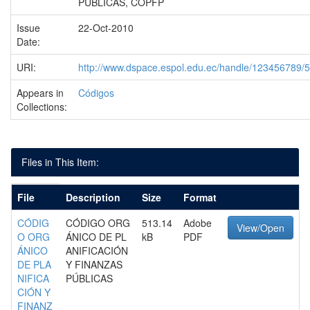
PÚBLICAS, COPFP
Issue
22-Oct-2010
Date:
URI:
http://www.dspace.espol.edu.ec/handle/123456789/
Appears in
Códigos
Collections:
Files in This Item:
File
Description
Size
Format
CÓDIG
CÓDIGO ORG
513.14
Adobe
View/Open
O ORG
ÁNICO DE PL
kB
PDF
ÁNICO
ANIFICACIÓN
DE PLA
Y FINANZAS
NIFICA
PÚBLICAS
CIÓN Y
FINANZ