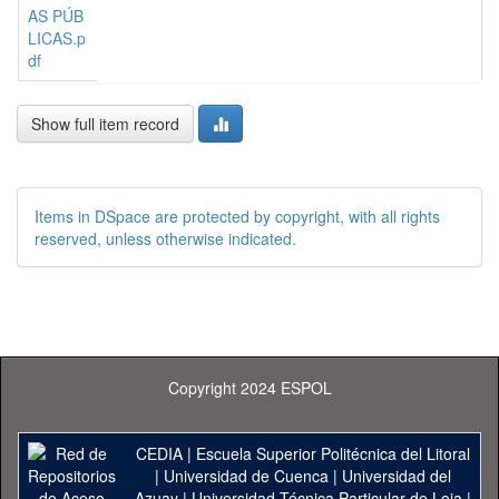
AS PÚB
LICAS.p
df
Show full item record
Items in DSpace are protected by copyright, with all rights
reserved, unless otherwise indicated.
Copyright 2024 ESPOL
CEDIA
|
Escuela Superior Politécnica del Litoral
|
Universidad de Cuenca
|
Universidad del
Azuay
|
Universidad Técnica Particular de Loja
|