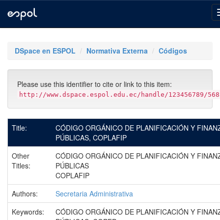
Skip
navigation
DSpace en ESPOL
Normativa Externa
Códigos
Please use this identifier to cite or link to this item:
http://www.dspace.espol.edu.ec/handle/123456789/568
Title:
CÓDIGO ORGÁNICO DE PLANIFICACIÓN Y FINAN
PÚBLICAS, COPLAFIP
Other
CÓDIGO ORGÁNICO DE PLANIFICACIÓN Y FINAN
Titles:
PÚBLICAS
COPLAFIP
Authors:
Secretaria Administrativa
Keywords:
CÓDIGO ORGÁNICO DE PLANIFICACIÓN Y FINAN