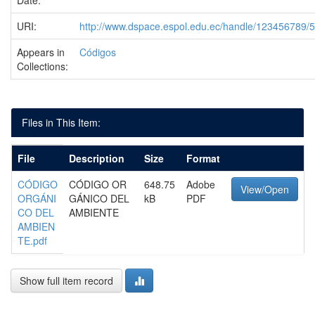
Date:
URI:
http://www.dspace.espol.edu.ec/handle/123456789/
Appears in
Códigos
Collections:
Files in This Item:
File
Description
Size
Format
CÓDIGO
CÓDIGO OR
648.75
Adobe
View/Open
ORGÁNI
GÁNICO DEL
kB
PDF
CO DEL
AMBIENTE
AMBIEN
TE.pdf
Show full item record