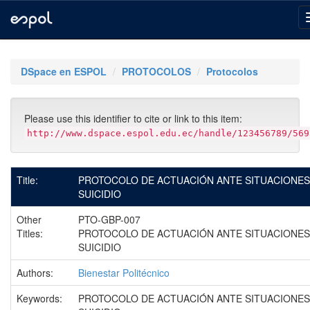
Skip
navigation
DSpace en ESPOL
PROTOCOLOS
Protocolos
Please use this identifier to cite or link to this item:
http://www.dspace.espol.edu.ec/handle/123456789/569
Title:
PROTOCOLO DE ACTUACIÓN ANTE SITUACIONES
SUICIDIO
Other
PTO-GBP-007
Titles:
PROTOCOLO DE ACTUACIÓN ANTE SITUACIONES
SUICIDIO
Authors:
Bienestar Politécnico
Keywords:
PROTOCOLO DE ACTUACIÓN ANTE SITUACIONES