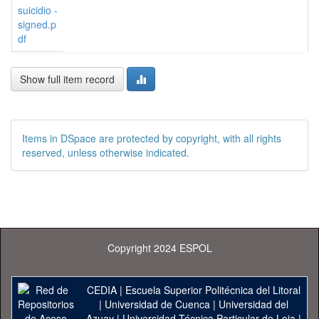
suicidio -
signed.p
df
Show full item record
Items in DSpace are protected by copyright, with all rights
reserved, unless otherwise indicated.
Copyright 2024 ESPOL
CEDIA
|
Escuela Superior Politécnica del Litoral
|
Universidad de Cuenca
|
Universidad del
Azuay
|
Universidad Técnica Particular de Loja
|