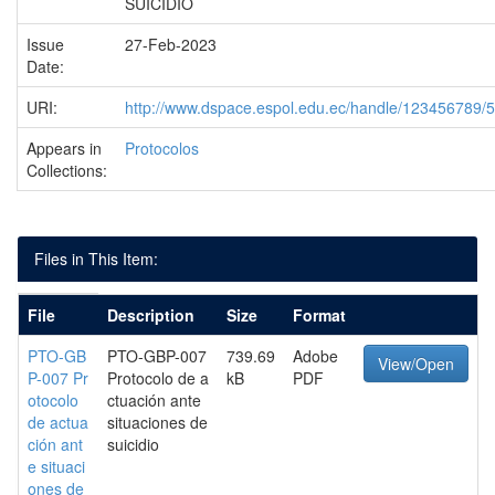
SUICIDIO
Issue
27-Feb-2023
Date:
URI:
http://www.dspace.espol.edu.ec/handle/123456789/
Appears in
Protocolos
Collections:
Files in This Item:
File
Description
Size
Format
PTO-GB
PTO-GBP-007
739.69
Adobe
View/Open
P-007 Pr
Protocolo de a
kB
PDF
otocolo
ctuación ante
de actua
situaciones de
ción ant
suicidio
e situaci
ones de